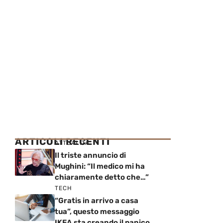
ARTICOLI RECENTI
ATTUALITÀ
Il triste annuncio di
Mughini: “Il medico mi ha
chiaramente detto che…”
TECH
“Gratis in arrivo a casa
tua”, questo messaggio
IKEA sta creando il panico