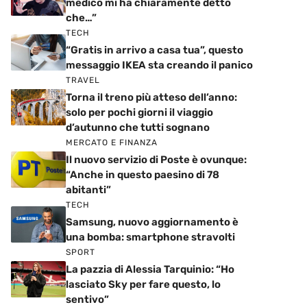
medico mi ha chiaramente detto
che…”
TECH
“Gratis in arrivo a casa tua”, questo
messaggio IKEA sta creando il panico
TRAVEL
Torna il treno più atteso dell’anno:
solo per pochi giorni il viaggio
d’autunno che tutti sognano
MERCATO E FINANZA
Il nuovo servizio di Poste è ovunque:
“Anche in questo paesino di 78
abitanti”
TECH
Samsung, nuovo aggiornamento è
una bomba: smartphone stravolti
SPORT
La pazzia di Alessia Tarquinio: “Ho
lasciato Sky per fare questo, lo
sentivo”