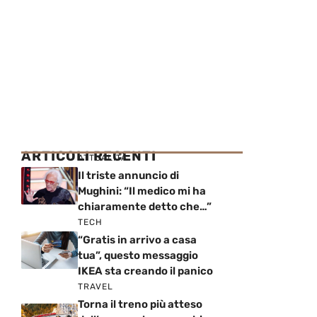
ARTICOLI RECENTI
ATTUALITÀ
Il triste annuncio di
Mughini: “Il medico mi ha
chiaramente detto che…”
TECH
“Gratis in arrivo a casa
tua”, questo messaggio
IKEA sta creando il panico
TRAVEL
Torna il treno più atteso