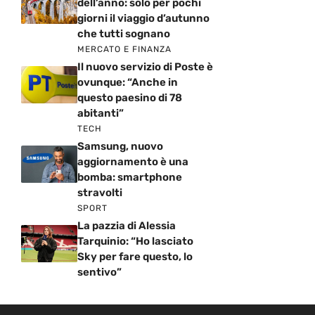
dell’anno: solo per pochi
giorni il viaggio d’autunno
che tutti sognano
MERCATO E FINANZA
Il nuovo servizio di Poste è
ovunque: “Anche in
questo paesino di 78
abitanti”
TECH
Samsung, nuovo
aggiornamento è una
bomba: smartphone
stravolti
SPORT
La pazzia di Alessia
Tarquinio: “Ho lasciato
Sky per fare questo, lo
sentivo”