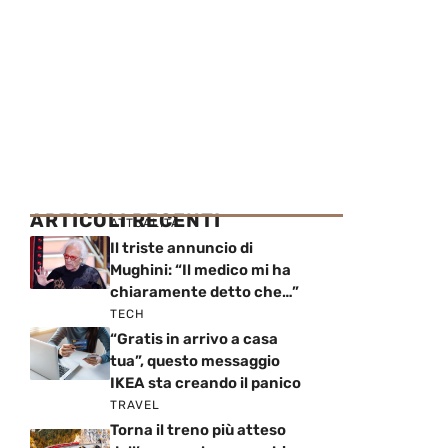
ARTICOLI RECENTI
ATTUALITÀ
Il triste annuncio di
Mughini: “Il medico mi ha
chiaramente detto che…”
TECH
“Gratis in arrivo a casa
tua”, questo messaggio
IKEA sta creando il panico
TRAVEL
Torna il treno più atteso