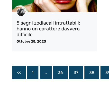
5 segni zodiacali intrattabili:
hanno un carattere davvero
difficile
Ottobre 25, 2023
<<
1
…
36
37
38
3