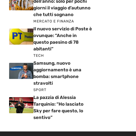
dell’anno: solo per pochi
giorni il viaggio d’autunno
che tutti sognano
MERCATO E FINANZA
Il nuovo servizio di Poste è
ovunque: “Anche in
questo paesino di 78
abitanti”
TECH
Samsung, nuovo
aggiornamento è una
bomba: smartphone
stravolti
SPORT
La pazzia di Alessia
Tarquinio: “Ho lasciato
Sky per fare questo, lo
sentivo”