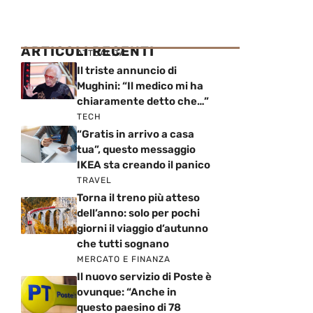
ARTICOLI RECENTI
ATTUALITÀ
Il triste annuncio di
Mughini: “Il medico mi ha
chiaramente detto che…”
TECH
“Gratis in arrivo a casa
tua”, questo messaggio
IKEA sta creando il panico
TRAVEL
Torna il treno più atteso
dell’anno: solo per pochi
giorni il viaggio d’autunno
che tutti sognano
MERCATO E FINANZA
Il nuovo servizio di Poste è
ovunque: “Anche in
questo paesino di 78