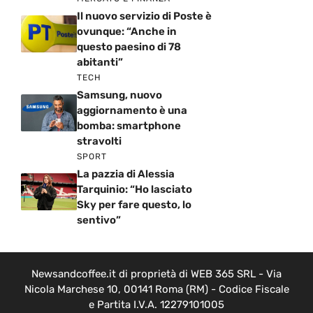
Il nuovo servizio di Poste è
ovunque: “Anche in
questo paesino di 78
abitanti”
TECH
Samsung, nuovo
aggiornamento è una
bomba: smartphone
stravolti
SPORT
La pazzia di Alessia
Tarquinio: “Ho lasciato
Sky per fare questo, lo
sentivo”
Newsandcoffee.it di proprietà di WEB 365 SRL - Via
Nicola Marchese 10, 00141 Roma (RM) - Codice Fiscale
e Partita I.V.A. 12279101005