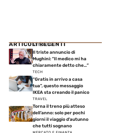
ARTICOLI RECENTI
ATTUALITÀ
Il triste annuncio di
Mughini: “Il medico mi ha
chiaramente detto che…”
TECH
“Gratis in arrivo a casa
tua”, questo messaggio
IKEA sta creando il panico
TRAVEL
Torna il treno più atteso
dell’anno: solo per pochi
giorni il viaggio d’autunno
che tutti sognano
MERCATO E FINANZA